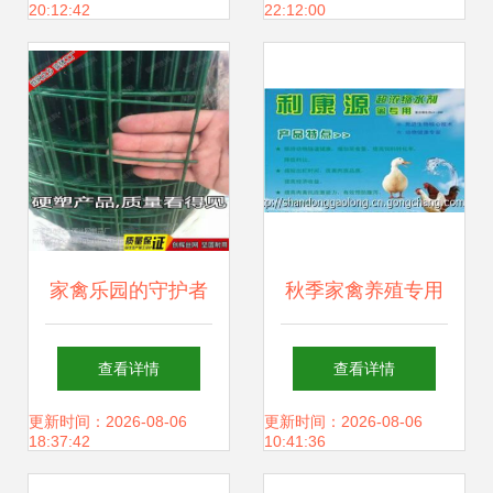
20:12:42
22:12:00
家禽乐园的守护者
秋季家禽养殖专用
创辉绿色铁丝网篱
饲料添加剂 守护呼
查看详情
查看详情
笆，打造安全舒适
吸系统健康的关键
更新时间：2026-08-06
更新时间：2026-08-06
18:37:42
10:41:36
的户外隔离王国