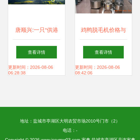
唐顺兴:一只“供港
鸡鸭脱毛机价格与
鸡”的国际化之旅|
选购全指南 家禽脱
查看详情
查看详情
广东农产品出口典
毛设备的市场行情
更新时间：2026-08-06
更新时间：2026-08-06
06:28:38
08:42:06
型案例
分析
地址：盐城市亭湖区大明农贸市场2010号门市（2）
电话：-
Copyright © 2026
www.jssymw03.com
家禽
盐城市亭湖区月连家禽