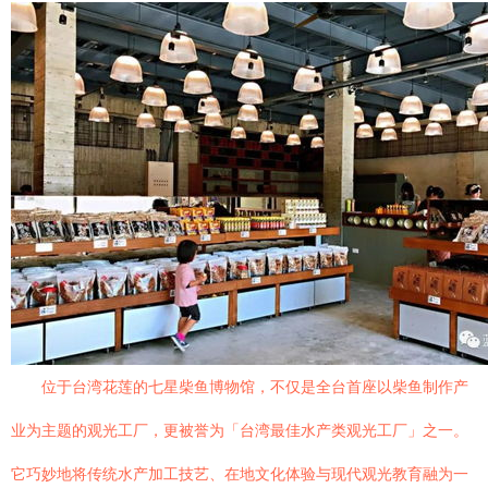
位于台湾花莲的七星柴鱼博物馆，不仅是全台首座以柴鱼制作产
业为主题的观光工厂，更被誉为「台湾最佳水产类观光工厂」之一。
它巧妙地将传统水产加工技艺、在地文化体验与现代观光教育融为一