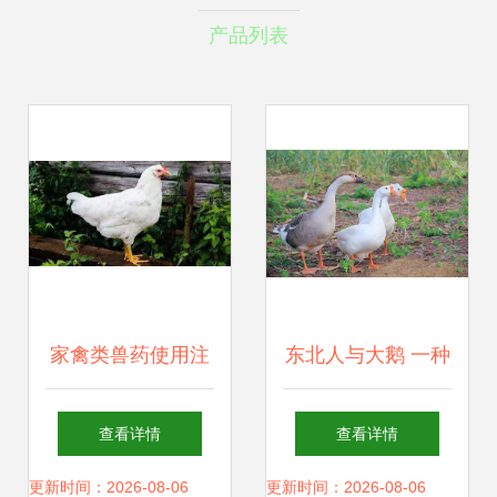
产品列表
家禽类兽药使用注
东北人与大鹅 一种
意事项
独特的家禽钟爱
查看详情
查看详情
更新时间：2026-08-06
更新时间：2026-08-06