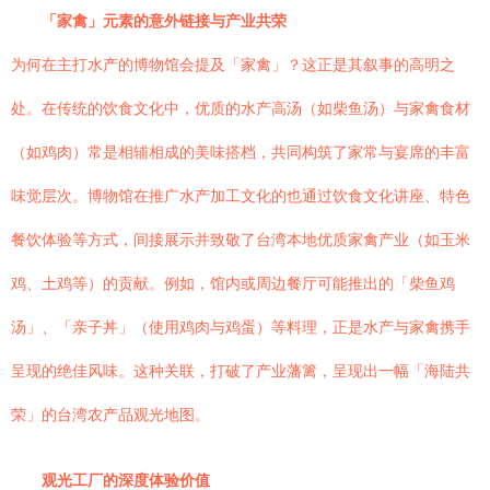
「家禽」元素的意外链接与产业共荣
为何在主打水产的博物馆会提及「家禽」？这正是其叙事的高明之
处。在传统的饮食文化中，优质的水产高汤（如柴鱼汤）与家禽食材
（如鸡肉）常是相辅相成的美味搭档，共同构筑了家常与宴席的丰富
味觉层次。博物馆在推广水产加工文化的也通过饮食文化讲座、特色
餐饮体验等方式，间接展示并致敬了台湾本地优质家禽产业（如玉米
鸡、土鸡等）的贡献。例如，馆内或周边餐厅可能推出的「柴鱼鸡
汤」、「亲子丼」（使用鸡肉与鸡蛋）等料理，正是水产与家禽携手
呈现的绝佳风味。这种关联，打破了产业藩篱，呈现出一幅「海陆共
荣」的台湾农产品观光地图。
观光工厂的深度体验价值